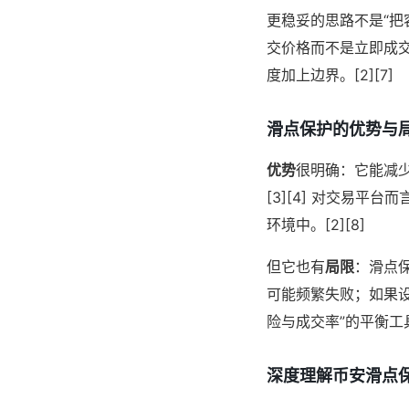
更稳妥的思路不是“把
交价格而不是立即成
度加上边界。[2][7]
滑点保护的优势与
优势
很明确：它能减
[3][4] 对交易
环境中。[2][8]
但它也有
局限
：滑点保
可能频繁失败；如果
险与成交率”的平衡工具。
深度理解币安滑点