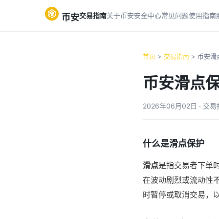
交易指南
关于币安
安全中心
常见问题
使用指南
币安
首页
>
交易指南
> 币安滑
币安滑点
2026年06月02日 · 交
什么是滑点保护
滑点
是指交易者下单
在波动剧烈或流动性不足
时暂停或取消交易，以减