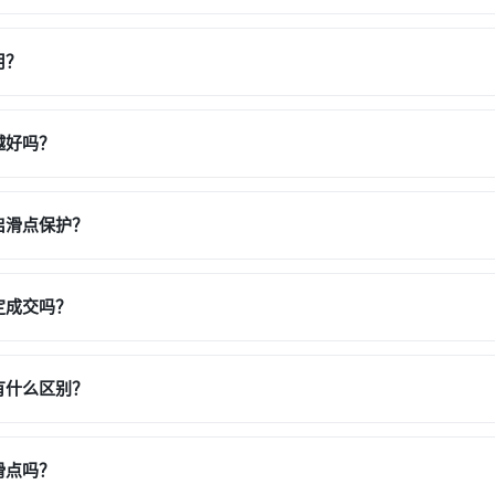
用？
越好吗？
启滑点保护？
定成交吗？
有什么区别？
滑点吗？