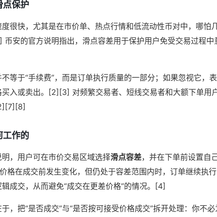
滑点保护
速度很快，尤其是在市价单、热点行情和低流动性币对中，哪怕
5][7] 币安的官方说明指出，滑点容差用于保护用户免受交易过程
不等于“手续费”，而是订单执行质量的一部分；如果忽视它，
买入或卖出。[2][3] 对频繁交易者、短线交易者和大额下单
7][8]
何工作的
说明，用户可在市价交易区域选择
滑点容差
，并在下单前设置自
市场价格在成交前发生变化，但仍处于容差范围内时，订单继续执
辑成交，从而避免“成交在更差价格”的情况。[4]
于，把“是否成交”与“是否按可接受价格成交”拆开处理：你不