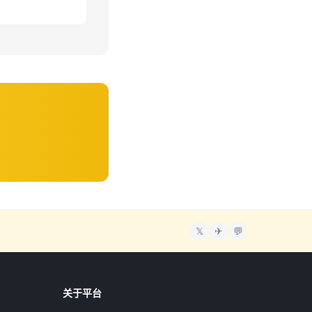
𝕏
✈
💬
关于平台