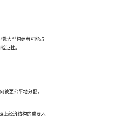
，少数大型构建者可能占
可验证性。
。
如何被更公平地分配，
和链上经济结构的重要入