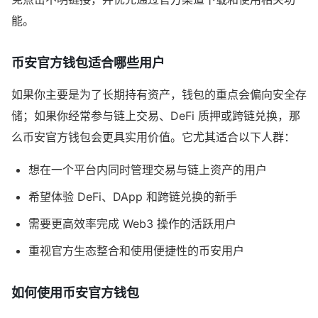
能。
币安官方钱包适合哪些用户
如果你主要是为了长期持有资产，钱包的重点会偏向安全存
储；如果你经常参与链上交易、DeFi 质押或跨链兑换，那
么币安官方钱包会更具实用价值。它尤其适合以下人群：
想在一个平台内同时管理交易与链上资产的用户
希望体验 DeFi、DApp 和跨链兑换的新手
需要更高效率完成 Web3 操作的活跃用户
重视官方生态整合和使用便捷性的币安用户
如何使用币安官方钱包