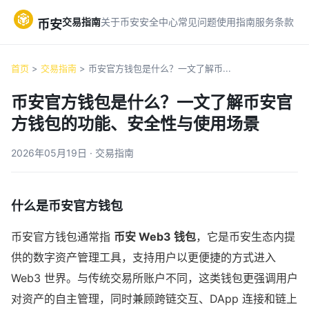
交易指南
关于币安
安全中心
常见问题
使用指南
服务条款
币安
首页
>
交易指南
> 币安官方钱包是什么？一文了解币...
币安官方钱包是什么？一文了解币安官
方钱包的功能、安全性与使用场景
2026年05月19日 · 交易指南
什么是币安官方钱包
币安官方钱包通常指
币安 Web3 钱包
，它是币安生态内提
供的数字资产管理工具，支持用户以更便捷的方式进入
Web3 世界。与传统交易所账户不同，这类钱包更强调用户
对资产的自主管理，同时兼顾跨链交互、DApp 连接和链上