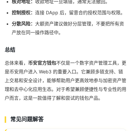
核对地址：
收款地址一旦填错，通常无法撤回。
控制授权：
连接 DApp 后，留意合约授权范围与权限。
分散风险：
大额资产建议做好分层管理，不要把所有资
产放在同一操作路径中。
总结
总体来看，
币安官方钱包
不仅是一个数字资产管理工具，更
是币安用户进入 Web3 的重要入口。它兼顾多链支持、链
上交易和安全设计，能够帮助用户更高效地参与加密资产管
理和去中心化应用生态。对于希望兼顾便捷性与专业性的用
户而言，这是一款值得了解和尝试的钱包产品。
常见问题解答