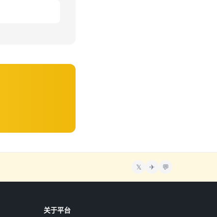
𝕏
✈
💬
关于平台