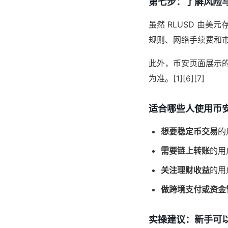
第七步：了解风险
虽然 RLUSD 由
规则、网络手续费和市场
此外，币安页面展示
为准。[1][6][7]
适合哪些人使用币安
想要稳定币交易
的
需要链上转账
的用
关注理财收益
的用
做跨境支付或资金
实操建议：新手可