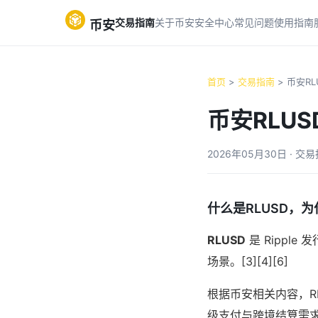
交易指南
关于币安
安全中心
常见问题
使用指南
币安
首页
>
交易指南
> 币安R
币安RLU
2026年05月30日 · 交
什么是RLUSD，
RLUSD
是 Rippl
场景。[3][4][6]
根据币安相关内容，R
级支付与跨境结算需求。[