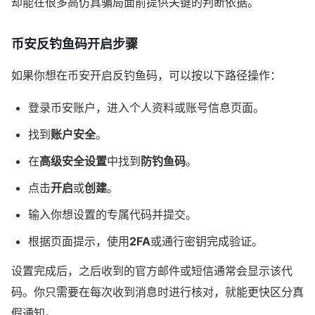
却能在很多高仿真骗局面前提供关键的判断依据。
币安反钓鱼码开启步骤
如果你想在币安开启反钓鱼码，可以按以下路径操作：
登录币安账户，进入个人资料或账号信息页面。
找到
账户安全
。
在
高级安全设置
中找到
防钓鱼码
。
点击
开启
或
创建
。
输入你想设置的专属代码并提交。
根据页面提示，使用
2FA
或通行密钥完成验证。
设置完成后，之后收到的官方邮件或短信通常会显示该代
码。你只需要在每次收到消息时进行核对，就能更快区分真
假通知。